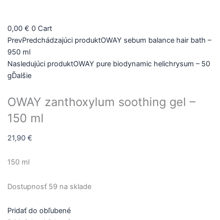
množstvo
OWAY
0,00
€
0
Cart
zanthoxylum
Prev
Predchádzajúci produkt
OWAY sebum balance hair bath –
soothing
950 ml
gel
Nasledujúci produkt
OWAY pure biodynamic helichrysum – 50
-
g
Ďalšie
150
ml
OWAY zanthoxylum soothing gel –
150 ml
21,90
€
150 ml
Dostupnosť
59 na sklade
Pridať do obľubené