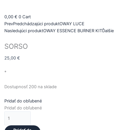
množstvo
SORSO
0,00
€
0
Cart
Prev
Predchádzajúci produkt
OWAY LUCE
Nasledujúci produkt
OWAY ESSENCE BURNER KIT
Ďalšie
SORSO
25,00
€
*
Dostupnosť
200 na sklade
Pridať do obľubené
Pridať do obľubené