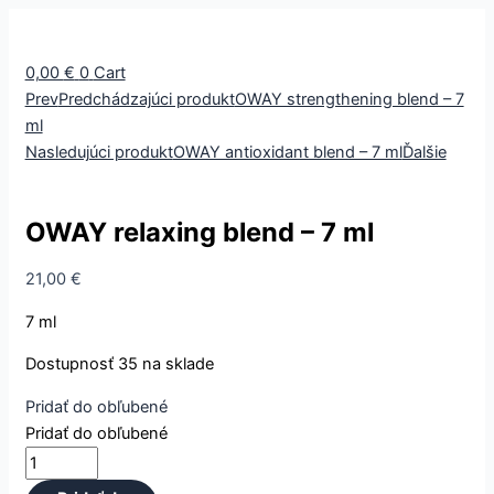
množstvo
OWAY
relaxing
0,00
€
0
Cart
blend
Prev
Predchádzajúci produkt
OWAY strengthening blend – 7
-
ml
7
Nasledujúci produkt
OWAY antioxidant blend – 7 ml
Ďalšie
ml
OWAY relaxing blend – 7 ml
21,00
€
7 ml
Dostupnosť
35 na sklade
Pridať do obľubené
Pridať do obľubené