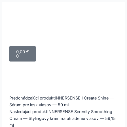
Cart
0,00
€
0
Prev
Ďalšie
Predchádzajúci produkt
INNERSENSE I Create Shine —
Sérum pre lesk vlasov — 50 ml
Nasledujúci produkt
INNERSENSE Serenity Smoothing
Cream — Stylingový krém na uhladenie vlasov — 59,15
ml