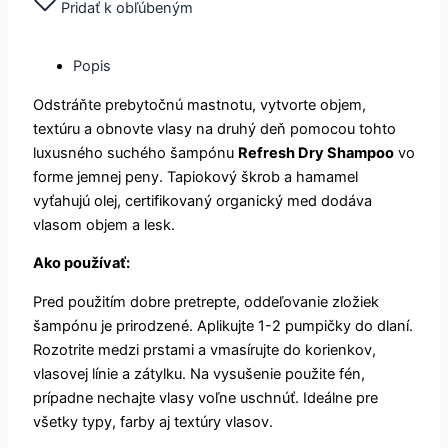
Pridať k obľúbeným
na
vlasy
70
Popis
ml
Odstráňte prebytočnú mastnotu, vytvorte objem,
textúru a obnovte vlasy na druhý deň pomocou tohto
luxusného suchého šampónu
Refresh Dry Shampoo
vo
forme jemnej peny. Tapiokový škrob a hamamel
vyťahujú olej, certifikovaný organický med dodáva
vlasom objem a lesk.
Ako používať:
Pred použitím dobre pretrepte, oddeľovanie zložiek
šampónu je prirodzené. Aplikujte 1-2 pumpičky do dlaní.
Rozotrite medzi prstami a vmasírujte do korienkov,
vlasovej línie a zátylku. Na vysušenie použite fén,
prípadne nechajte vlasy voľne uschnúť. Ideálne pre
všetky typy, farby aj textúry vlasov.