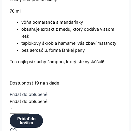
70 ml
vôňa pomaranča a mandarínky
obsahuje extrakt z medu, ktorý dodáva vlasom
lesk
tapiokový škrob a hamamel vás zbaví mastnoty
bez aerosólu, forma ľahkej peny
Ten najlepší suchý šampón, ktorý ste vyskúšali!
množstvo
Dostupnosť
19 na sklade
INNERSENSE
Refresh
Pridať do obľubené
Dry
Pridať do obľubené
Shampoo
—
Pridať do
suchý
košíka
šampón