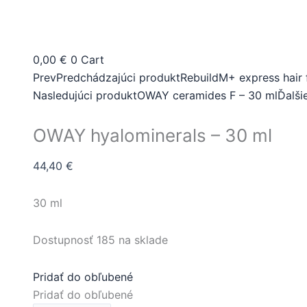
množstvo
OWAY
hyalominerals
0,00
€
0
Cart
-
Prev
Predchádzajúci produkt
RebuildM+ express hair f
30
Nasledujúci produkt
OWAY ceramides F – 30 ml
Ďalši
ml
OWAY hyalominerals – 30 ml
44,40
€
30 ml
Dostupnosť
185 na sklade
Pridať do obľubené
Pridať do obľubené