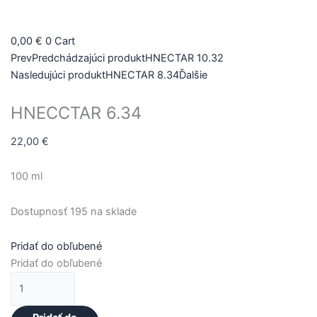
množstvo
HNECCTAR
0,00
€
0
Cart
6.34
Prev
Predchádzajúci produkt
HNECTAR 10.32
Nasledujúci produkt
HNECTAR 8.34
Ďalšie
HNECCTAR 6.34
22,00
€
100 ml
Dostupnosť
195 na sklade
Pridať do obľubené
Pridať do obľubené