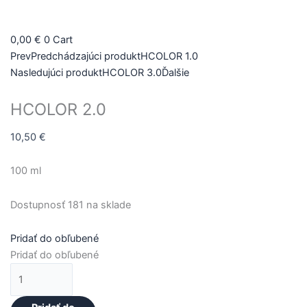
množstvo
HCOLOR
0,00
€
0
Cart
2.0
Prev
Predchádzajúci produkt
HCOLOR 1.0
Nasledujúci produkt
HCOLOR 3.0
Ďalšie
HCOLOR 2.0
10,50
€
100 ml
Dostupnosť
181 na sklade
Pridať do obľubené
Pridať do obľubené