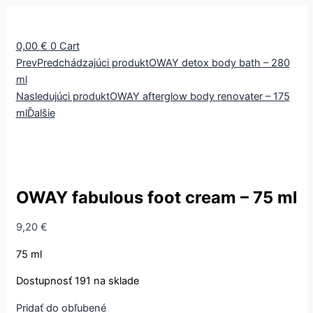
množstvo
OWAY
fabulous
0,00
€
0
Cart
foot
Prev
Predchádzajúci produkt
OWAY detox body bath – 280
cream
ml
-
Nasledujúci produkt
OWAY afterglow body renovater – 175
75
ml
Ďalšie
ml
OWAY fabulous foot cream – 75 ml
9,20
€
75 ml
Dostupnosť
191 na sklade
Pridať do obľubené